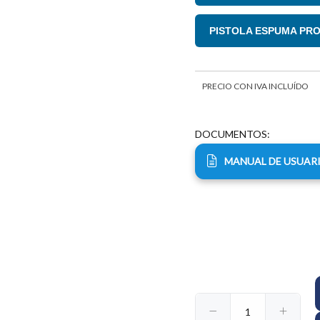
PISTOLA ESPUMA PRO
PRECIO CON IVA INCLUÍDO
DOCUMENTOS:
$188.063
$188.063
$244.299
4
04
04
0
MANUAL DE USUAR