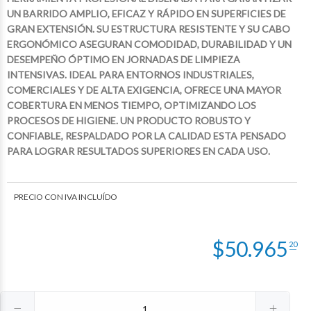
UN BARRIDO AMPLIO, EFICAZ Y RÁPIDO EN SUPERFICIES DE
GRAN EXTENSIÓN. SU ESTRUCTURA RESISTENTE Y SU CABO
ERGONÓMICO ASEGURAN COMODIDAD, DURABILIDAD Y UN
DESEMPEÑO ÓPTIMO EN JORNADAS DE LIMPIEZA
INTENSIVAS. IDEAL PARA ENTORNOS INDUSTRIALES,
COMERCIALES Y DE ALTA EXIGENCIA, OFRECE UNA MAYOR
COBERTURA EN MENOS TIEMPO, OPTIMIZANDO LOS
PROCESOS DE HIGIENE. UN PRODUCTO ROBUSTO Y
CONFIABLE, RESPALDADO POR LA CALIDAD ESTA PENSADO
PARA LOGRAR RESULTADOS SUPERIORES EN CADA USO.
$9.075
$2.386
00
28
$4.333
$42.471
62
00
PRECIO CON IVA INCLUÍDO
$
50.965
20