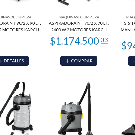
INAS DE LIMPIEZA
MAQUINAS DE LIMPIEZA
MAQU
24.172
00
$347.999
99
RA NT 90/2 X 90 LT.
ASPIRADORA NT 70/2 X 70 LT.
S 6 
 2 MOTORES KARCH
2400 W 2 MOTORES KARCH
MANUA
DETALLES
COMPRAR
0.348
75