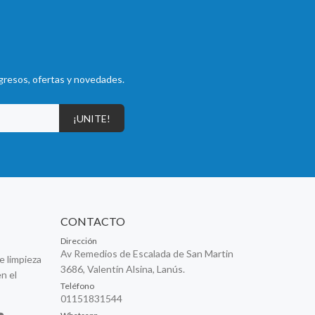
gresos, ofertas y novedades.
¡UNITE!
CONTACTO
Dirección
Av Remedios de Escalada de San Martin
e limpieza
3686, Valentín Alsina, Lanús.
n el
Teléfono
01151831544