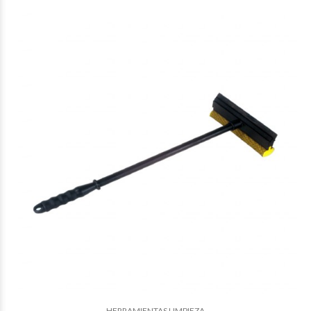
$13.222
09
$12.439
36
HERRAMIENTAS LIMPIEZA