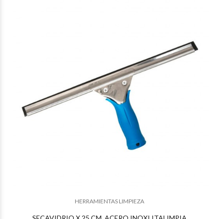
$11.950
61
$11.900
76
HERRAMIENTAS LIMPIEZA
SECAVIDRIO X 25 CM. ACERO INOXI ITALIMPIA