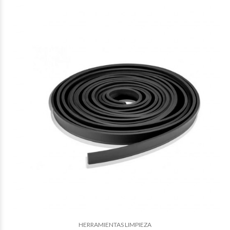
$4.443
94
$4.203
73
HERRAMIENTAS LIMPIEZA