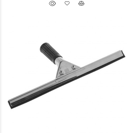
$16.585
20